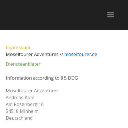
Zum
Inhalt
springen
Impressum
Moseltourer Adventures //
moseltourer.de
Diensteanbieter
Information according to § 5 DDG
Moseltourer Adventures
Andreas Kohl
Am Rosenberg 16
54518 Minheim
Deutschland