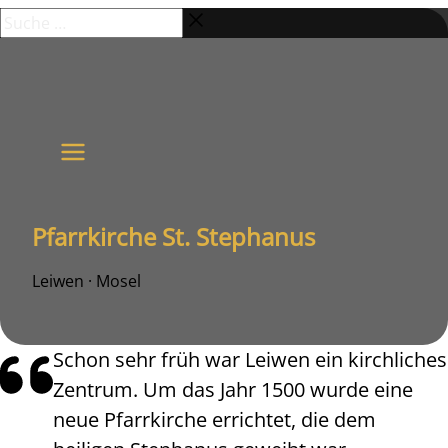
Zum
Suche
Inhalt
…
springen
Pfarrkirche St. Stephanus
Leiwen · Mosel
Schon sehr früh war Leiwen ein kirchliches
Zentrum. Um das Jahr 1500 wurde eine
neue Pfarrkirche errichtet, die dem