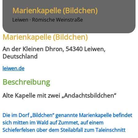
Marienkapelle (Bildchen)
Leiwen · Römische Weinstraße
Marienkapelle (Bildchen)
An der Kleinen Dhron, 54340 Leiwen,
Deutschland
leiwen.de
Beschreibung
Alte Kapelle mit zwei „Andachtsbildchen“
Die im Dorf „Bildchen“ genannte Marienkapelle befindet
sich mitten im Wald auf Zummet, auf einem
Schieferfelsen über dem Steilabfall zum Taleinschnitt