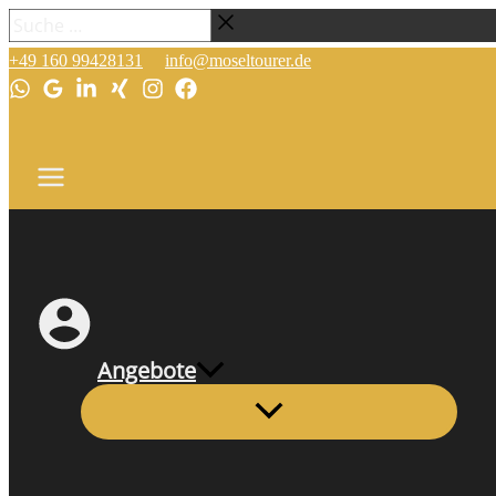
Zum
Suche
Eurostrand
Inhalt
…
Moseltal
+49 160 99428131
info@moseltourer.de
springen
Angebote