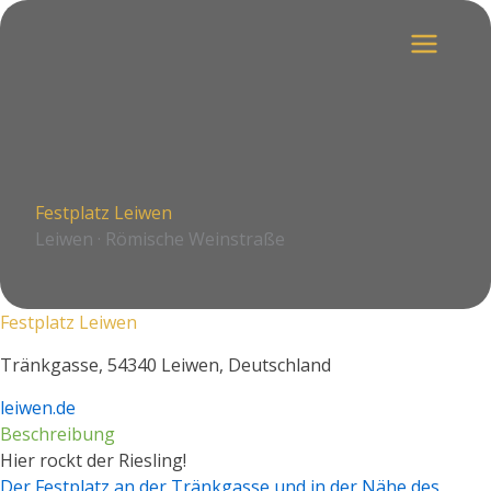
Zum
Inhalt
springen
Festplatz Leiwen
Leiwen · Römische Weinstraße
Festplatz Leiwen
Tränkgasse, 54340 Leiwen, Deutschland
leiwen.de
Beschreibung
Hier rockt der Riesling!
Der Festplatz an der Tränkgasse und in der Nähe des