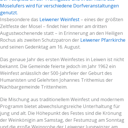
Moselufers wird für verschiedene Dorfveranstaltungen
genutzt.
Insbesondere das
Leiwener Weinfest
– eines der größten
Zeltfeste der Mosel – findet hier immer am dritten
Augustwochenende statt – in Erinnerung an den
Heiligen
Rochus
als zweiten Schutzpatron der
Leiwener Pfarrkirche
und seinen Gedenktag am 16. August.
Das genaue Jahr des ersten Weinfestes in Leiwen ist nicht
bekannt. Die Gemeinde feierte jedoch im Jahr 1962 ein
Weinfest anlässlich der 500-Jahrfeier der Geburt des
Humanisten und Gelehrten
Johannes Trithemius
der
Nachbargemeinde Trittenheim.
Die Mischung aus traditionellem Weinfest und modernem
Programm bietet abwechslungsreiche Unterhaltung für
jung und alt. Die Höhepunkt des Festes sind die Krönung
der Weinkönigin am Samstag, der Festumzug am Sonntag
und die große Weinprobe der Leiwener Jungwinzer am