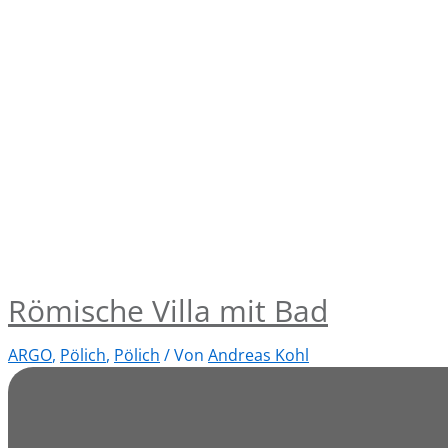
Römische Villa mit Bad
ARGO
,
Pölich
,
Pölich
/ Von
Andreas Kohl