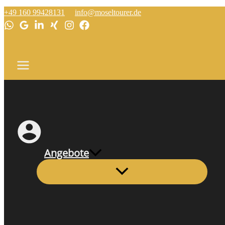
Zum
Römischer
Römische
+49 160 99428131
info@moseltourer.de
Inhalt
Wasserleitungsstollen
Villa
springen
mit
Bad
Angebote