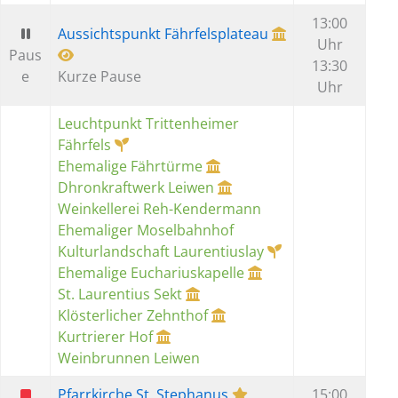
13:00
Aussichtspunkt Fährfelsplateau
Uhr
Paus
13:30
e
Kurze Pause
Uhr
Leuchtpunkt Trittenheimer
Fährfels
Ehemalige Fährtürme
Dhronkraftwerk Leiwen
Weinkellerei Reh-Kendermann
Ehemaliger Moselbahnhof
Kulturlandschaft Laurentiuslay
Ehemalige Euchariuskapelle
St. Laurentius Sekt
Klösterlicher Zehnthof
Kurtrierer Hof
Weinbrunnen Leiwen
Pfarrkirche St. Stephanus
15:00