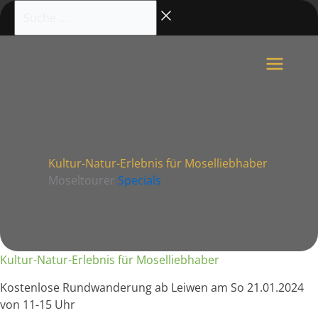
Zum
Suche
Inhalt
…
springen
Kultur-Natur-Erlebnis für Moselliebhaber
Moseltourer
Specials
Kultur-Natur-Erlebnis für Moselliebhaber
Kostenlose Rundwanderung ab Leiwen am So 21.01.2024
von 11-15 Uhr